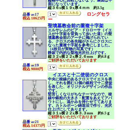
縦軸中心に回転しないよう、裏面は平
面になっています。
縦３６x横１９x厚４ｍｍ 約3.5g
ロングセラ
品番 ac17
税込 10625円
ー
聖墳墓教会前の重複十字架
エルサレムのビア・ドロローサ（イエ
スが十字架を背負って歩いた道）の聖
墳墓教会前のアーチに掲げられてい
る、クロスの各先端がさらにクロスに
なった重複十字架を参考にしました。
（4枚目が実物の写真です）
静寂で内的な梨地光沢仕上げです。
縦３２x横２２x厚２.６mm 約4.8ｇ
ご好評をいただいております
品番 ac19
税込 9800円
イエスと十二使徒のクロス
中央に稜線のあるクロスでイエスを表
し、それを囲む12個の銀粒で十二使徒
を表した、オリジナルデザインの作品
です。
堅苦しくなりがちなテーマなので、稜
線や銀粒の大きさ・配置をあえてアバ
ウトにし、温かみを持たせててありま
す。カトルボーン鋳造法で作り、光沢
仕上げにしてあります。
縦３１x横２２x厚３.３mm 約6.5ｇ
ご好評をいただいております
品番 ac21
税込 14375円