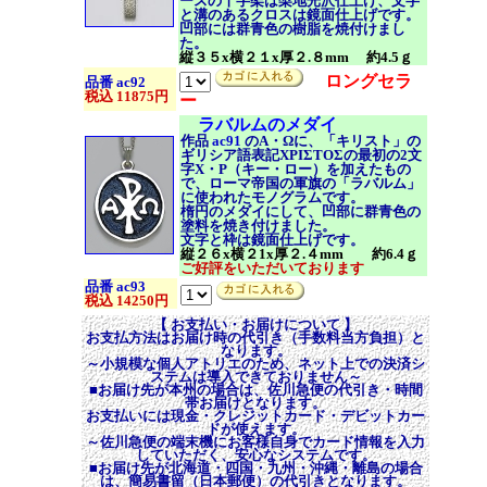
ースの十字架は梨地光沢仕上げ、文字
と溝のあるクロスは鏡面仕上げです。
凹部には群青色の樹脂を焼付けまし
た。
縦３５x横２１x厚２.８mm 約4.5ｇ
ロングセラ
品番 ac92
税込 11875円
ー
ラバルムのメダイ
作品
ac91
のA・Ωに、「キリスト」の
ギリシア語表記
ΧΡΙΣΤΟΣ
の最初の2文
字
X・P
（キー・ロー）を加えたもの
で、ローマ帝国の軍旗の「ラバルム」
に使われたモノグラムです。
楕円のメダイにして、凹部に群青色の
塗料を焼き付けました。
文字と枠は鏡面仕上げです。
縦２６x横２1x厚２.４mm 約6.4ｇ
ご好評をいただいております
品番 ac93
税込 14250円
【 お支払い・お届けについて 】
お支払方法はお届け時の代引き（手数料当方負担）と
なります。
～小規模な個人アトリエのため、ネット上での決済シ
ステムは導入できておりません～
■お届け先が本州の場合は、佐川急便の代引き・時間
帯お届けとなります。
お支払いには現金・クレジットカード・デビットカー
ドが使えます。
～佐川急便の端末機にお客様自身でカード情報を入力
していただく、安心なシステムです。
■お届け先が北海道・四国・九州・沖縄・離島の場合
は、簡易書留（日本郵便）の代引きとなります。