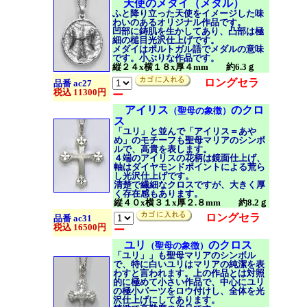
天使のメダイ（メダル）
ふと降り立った天使をイメージした味
わいのあるオリジナル作品です。
凹部に鋳肌を生かしてあり、凸部は極
細の槌目光沢仕上げです。
メダイはポルトガル語でメダルの意味
です。
小ぶりな作品です。
縦２４x横１８x厚４mm 約6.3ｇ
ロングセラ
品番 ac27
税込 11300円
ー
アイリス
のクロ
（聖母の象徴）
ス
「ユリ」と並んで
「アイリス＝あや
め」のモチーフも聖母マリアのシンボ
ルで、高貴を表します。
４端のアイリスの花柄は鏡面仕上げ、
軸はダイヤモンドポイントによる荒ら
し光沢仕上げです。
清楚で繊細なクロスですが、大きく厚
く存在感もあります。
縦４０x横３１x厚２.８mm 約8.2ｇ
ロングセラ
品番 ac31
税込 16500円
ー
ユリ
のクロス
（聖母の象徴）
「ユリ」」も聖母マリアのシンボル
で、特に白いユリはマリアの純潔を表
わすと言われます。上の作品とは対照
的に極めて小さい作品で、中心にユリ
の極小パーツをロウ付けし、全体を光
沢仕上げにしてあります。