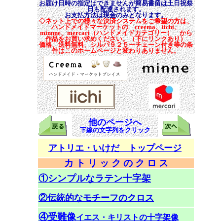
お届け日時の指定はできませんが簡易書留は土日祝祭
日も配達されます。
お支払方法は現金のみとなります。
◇ネット上での様々な決済システムをご希望の方は、
ハンドメイドマーケットの creema、iichi、
minnne、mercari（ハンドメイドカテゴリー） から
作品をお買い求めください。（下にリンクあり）
価格、送料無料、シルバ９２５ーチェーン付き等の条
件はこのホームページと変わりありません。
他のページへ
下線の文字列をクリック
アトリエ・いけだ トップページ
カ ト リ ッ ク の ク ロ ス
①シンプルなラテン十字架
②伝統的なモチーフのクロス
④受難像
イエス・キリストの十字架像