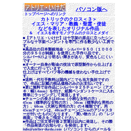
パソコン版へ
トップページへのリンク
カトリックのクロス＜３＞
イエス・マリア・教義・聖霊・使徒
などを表したオリジナル作品
＆ イエスを表すモノグラムのクロスとメダイ
■【アトリエ・いけだ】は十字架の原点に立ったシン
プルな十字架ペンダントを専門に作る数少ない工房で
す。
■高品位の日本製銀地金・シルバー９５０（１０００
分の９５０が純銀）を使用した手作り品です。
シルバー925より明るい輝きがあり、変色もしにくい
です。
■オーナー自身が彫金の技法で原型製作から仕上げま
で入念に行っています。
仕上げはすべてバフ等の機械を使わない手仕上げで
す。
■送料・代引手数料は国内どこでも当方負担ですの
で、作品に記載の税込価格のみのお支払いです。
■更に無料で全作品にシルバー９２５チェーン（アズ
キ・幅1.4mm）を付け、紙製ペンダントケースに入れ
簡単にラッピングして発送します。
■チェーンの長さは40cm（小柄な女性の方）、
45cm（標準的な女性の方）、50cm（標準的な男性の
方）、60cm（大柄な男性の方）の４種類です。尚
45cmチェーンは、40cmチェーンに5cmのアジャスタ
ーが付いたものになります。「買い物カゴ」の「レジ
画面」で長さをご指定ください。
■作品はご注文受付後２営業日以内に発送し、その際
「作品発送のお知らせ」を発信します。
info@atelier-ikeda.com（パソコン）からのメールを