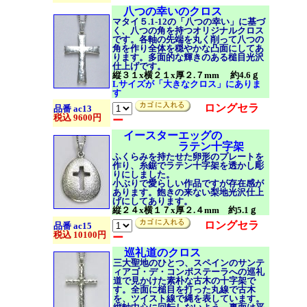
八つの幸いのクロス
マタイ５.1-12の「八つの幸い」に基づ
く、八つの角を持つオリジナルクロス
です。各軸の先端を丸く削って八つの
角を作り全体を穏やかな凸面にしてあ
ります。多面的な輝きのある槌目光沢
仕上げです。
縦３１x横２１x厚２.７mm 約4.6ｇ
Lサイズが「大きなクロス」にありま
す
ロングセラ
品番 ac13
税込 9600円
ー
イースターエッグの
ラテン十字架
ふくらみを持たせた卵形のプレートを
作り、糸鋸でラテン十字架を透かし彫
りにしました。
小ぶりで愛らしい作品ですが存在感が
あります。飽きの来ない梨地光沢仕上
げにしてあります。
縦２４x横１７x厚２.４mm 約5.1ｇ
ロングセラ
品番 ac15
税込 10100円
ー
巡礼道のクロス
三大聖地のひとつ、スペインのサンテ
ィアゴ・デ・コンポステーラへの巡礼
道で見かけた素朴な古木の十字架で
す。全面に槌目を打った丸線で古木
を、ツイスト線で縄を表しています。