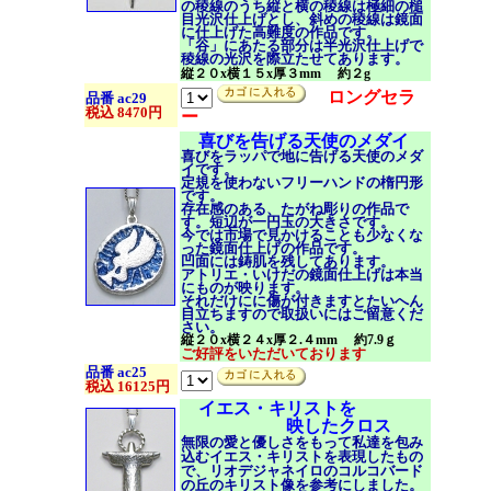
の稜線のうち縦と横の稜線は極細の槌
目光沢仕上げとし、斜めの稜線は鏡面
に仕上げた高難度の作品です。
「谷」にあたる部分は半光沢仕上げで
稜線の光沢を際立たせてあります。
縦２０x横１５x厚３mm 約２g
ロングセラ
品番 ac29
税込 8470円
ー
喜びを告げる天使のメダイ
喜びをラッパで地に告げる天使のメダ
イです。
定規を使わないフリーハンドの楕円形
です。
存在感のある、たがね彫りの作品で
す。短辺が一円玉の大きさです。
今では市場で見かけることも少なくな
った鏡面仕上げの作品です。
凹面には鋳肌を残してあります。
アトリエ・いけだの鏡面仕上げは本当
にものが映ります。
それだけにに傷が付きますとたいへん
目立ちますので取扱いにはご留意くだ
さい。
縦２０x横２４x厚２.４mm 約7.9ｇ
ご好評をいただいております
品番 ac25
税込 16125円
イエス・キリストを
映したクロス
無限の愛と優しさをもって私達を包み
込むイエス・キリスト
を表現したもの
で、リオデジャネイロのコルコバード
の丘のキリスト像を参考にしました。