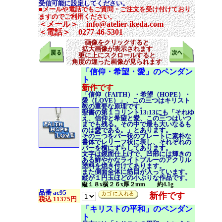
受信可能に設定してください。
■メールや電話でもご質問・ご注文を受け付けており
ますのでご利用ください。
＜メール＞ info@atelier-ikeda.com
＜電話＞ 0277-46-5301
画像をクリックすると
拡大画像が表示されます
更に上にスクロールすると
角度の違った画像が見られます
「信仰・希望・愛」のペンダン
ト
新作です
「信仰（FAITH）・希望（HOPE）・
愛（LOVE）」、この三つはキリスト
教の重要な原理です。
聖書の第１コリント13:13にも「それゆ
え、信仰と希望と愛、この三つはいつ
までも残る。その中で最も大いなるも
のは愛である。」とあります。
その三つをバー状のプレートに素朴な
書体でレリーフ状に表し、それぞれの
バーを横にずらしてあります。
文字は鏡面仕上げで、凹部には輝きの
ある鮮やかなライトブルーのアクリル
塗料を焼き付けてあります。
また側面全体に筋目が入っています。
縦が１円玉ほどの小ぶりな作品です。
縦１８x横２６x厚２mm 約4.1g
品番 ac95
新作です
税込 11375円
「キリストの平和」のペンダン
ト