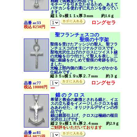
精緻で高難度の作品です。
モチーフを引き立たせるため、あえて
バチカンを使わずに丸カンを使ってい
ます。
縦１９x横１１x厚３mm 約1.6ｇ
ロングセラ
品番 ac33
税込 8250円
ー
聖フランチェスコの
聖痕の十字架
聖痕を受けたアッシジの聖人、聖フラ
ンチェスコのオリジナルクロスです。
梨地光沢仕上げのクロスにツイスト線
の光輪をロウ付けして聖人を表し、三
端に銀線をかしめて聖痕の奇跡を示し
ました。
光輪上部内側の溝にバチカンがかかる
仕組みです。
縦３５x横１９x厚２.７mm 約３ｇ
ロングセラ
品番 ac77
税込 10000円
ー
錨 の ク ロ ス
希望と教会の象徴とされる錨と、
イエ
スの立ち姿をイメージしたクロスを組
みあわせた、オリジナルデザインの作
品です。
錨は鏡面仕上げ、クロスは極細の槌目
光沢仕上げです。
縦２９x横１８x厚２.４mm 約2.9ｇ
ご好評をいただいております
品番 ac81
税込 9875円