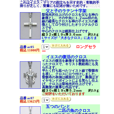
これはイエス・マリアの顔立ちを示す史的・客観的手
掛りが乏しく、聖書にも記述が無いためです。
父と子のラテン十字架
梨地光沢仕上げのクロスを父なる神の
象徴とし、その中央に１.２mm径の丸
線の縦長なクロスを神の子イエスの象
徴としてロウ付けしたオリジナルクロ
スです。
中心のクロスは鏡面仕上げです。
縦３２x横１９x厚３.６mm 約3.8ｇ
Lサイズが「大きなクロス」にありま
す
ロングセラ
品番 ac05
税込 11000円
ー
イエスの復活のクロス
イエスの復活を象徴する聖骸布がかか
ったクロスで、キリスト教絵画にも見
られます。
平たく打ち延べたツイスト線で聖骸布
を表し、クロスにロウ付けしました。
聖骸布の表側は鏡面仕上げ、裏側はダ
イヤモンドポイントによる荒らし仕上
げ、クロスは梨地光沢仕上げです。
高難度の重厚な作品です。
縦３０x横１９x厚５.２mm 約5.9ｇ
ご好評をいただいております
品番 ac07
税込 13625円
五つのパンと
二匹の魚のクロス