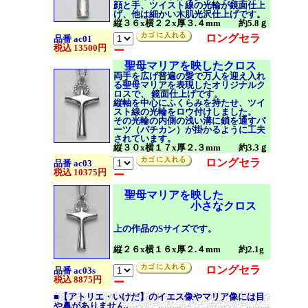
顔と手、ツイスト線の光輪が鏡面仕上
げ、他は細かい木肌光沢仕上げです。
縦３６x横２２x厚３.４mm 約5.8ｇ
ロングセラ
品番 ac01
税込 13500円
ー
聖母マリアを映したクロス
両手を広げ
普遍の愛で万人を迎え入れ
る聖母マリアを表現したオリジナルク
ロスで、 鏡面仕上げです。
縦軸を中心にふくらみを持たせ、ツイ
スト線の光輪をロウ付けしました。
その光輪の内側の浅い溝に鎖を通すパ
ーツ（バチカン）が掛かるように工夫
されています。
縦３０x横１７x厚２.３mm 約3.3ｇ
ロングセラ
品番 ac03
税込 10375円
ー
聖母マリアを映した
小さなクロス
上の作品のSサイズです。
縦２６x横１６x厚２.４mm 約2.1g
ロングセラ
品番 ac03s
税込 8875円
ー
■【アトリエ・いけだ】のイエス像やマリア像には目
や鼻がありません。