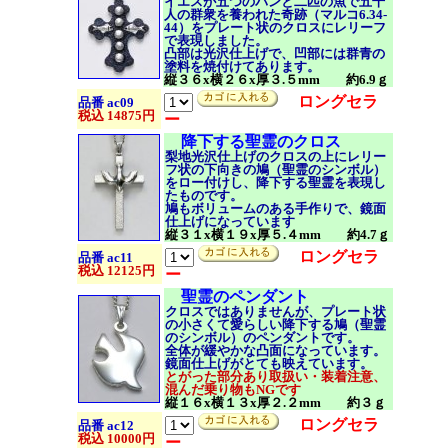
イエスが五つのパンと二匹の魚で五千
人の群衆を養われた奇跡（
マルコ6.34-
44）をプレート状のクロスにレリーフ
で表現しました。
凸部は光沢仕上げで、凹部には群青の
塗料を焼付けてあります。
縦３６x横２６x厚３.５mm 約6.9ｇ
ロングセラ
品番 ac09
税込 14875円
ー
降下する聖霊のクロス
梨地光沢仕上げのクロスの上にレリー
フ状の下向きの鳩（聖霊のシンボル）
をロー付けし、降下する聖霊を表現し
たものです。
鳩もボリュームのある手作りで、鏡面
仕上げになっています
縦３１x横１９x厚５.４mm 約4.7ｇ
ロングセラ
品番 ac11
税込 12125円
ー
聖霊のペンダント
クロスではありませんが、プレート状
の小さくて愛らしい降下する鳩（聖霊
のシンボル）のペンダントです。
全体が緩やかな凸面になっています。
鏡面仕上げがとても映えています。
とがった部分あり取扱い・装着注意、
混んだ乗り物もNGです
縦１６x横１３x厚２.２mm 約３ｇ
ロングセラ
品番 ac12
税込 10000円
ー