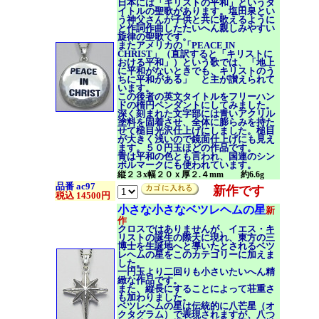
日本には「キリストの平和」というタ
イトルの聖歌があります。塩田泉とい
う神父さんが子供と共に歌えるように
と作詞作曲したたいへん親しみやすい
旋律の聖歌です。
またアメリカの「PEACE IN
CHRIST」（直訳すると「キリストに
おける平和」）という歌では、「地上
に平和がないときでも、キリストのう
ちに平和がある」 と主が讃えられて
います。
この後者の英文タイトルをフリーハン
ドの楕円ペンダントにしてみました。
深く刻まれた文字部には青いアクリル
塗料を固着させ、全体に膨らみを持た
せて槌目光沢仕上げにしました。槌目
が大きく浅いので鏡面仕上げにも見え
ます。５０円玉ほどの作品です。
青は平和の色とも言われ、国連のシン
ボルマークにも使われています。
縦２３x幅２０ｘ厚２.４mm 約6.6g
品番 ac97
新作です
税込 14500円
小さな小さなベツレヘムの星
新
作
クロスではありませんが、イエス・キ
リストの誕生の際天に現れ、東方の三
博士を生誕地へと導いたとされるベツ
レヘムの星をこのカテゴリーに加えま
した。
一円玉より二回りも小さいたいへん精
緻な作品です。
また、縦長にすることによって荘重さ
も加わりました。
ベツレヘムの星は伝統的に八芒星（オ
クタグラム）で表現されますが、八つ