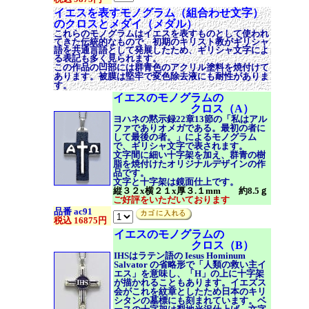
イエスを表すモノグラム（組合わせ文字）
のクロスとメダイ（メダル）
これらのモノグラムはイエスを表すものとして使われ
てきた伝統的なもので、初期のキリスト教がギリシャ
語を共通言語として発展したため、ギリシャ文字によ
る表記も多く見られます。
この作品の凹部には群青色のアクリル塗料を焼付けて
あります。被膜は堅牢で変色除去液にも耐性がありま
す。
イエスのモノグラムの
クロス（A）
ヨハネの黙示録22章13節の「私はアル
ファでありオメガである。最初の者に
して最後の者。」によるモノグラム
で、ギリシャ文字で表されます。
文字間に細い十字架を加え、群青の樹
脂を焼付けたオリジナルデザインの作
品です。
文字と十字架は鏡面仕上です。
縦３２x横２１x厚３.１mm 約8.5ｇ
ご好評をいただいております
品番 ac91
税込 16875円
イエスのモノグラムの
クロス（B）
IHSはラテン語の Iesus Hominum
Salvator の省略形で「人類の救い主イ
エス」を意味し、「H」の上に十字架
が描かれることもあります。イエズス
会がこれを紋章としたため日本のキリ
シタンの墓標にも刻まれています。ベ